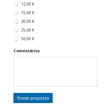
n
12,00 €
t
15,00 €
á
r
20,00 €
i
o
25,00 €
s
(
50,00 €
0
0
0
Comentários
0
-
0
0
0
)
Enviar proposta