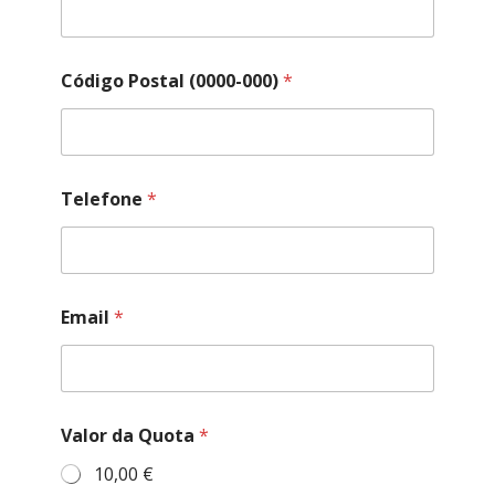
Código Postal (0000-000)
*
Telefone
*
C
Email
*
ó
d
i
g
o
C
Valor da Quota
*
o
m
10,00 €
e